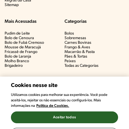
Regras da Casa
Sitemap
Mais Acessadas
Categorias
Pudim de Leite
Bolos
Bolo de Cenoura
Sobremesas
Bolo de Fubá Cremoso
Carnes Bovinas​
Mousse de Maracujá
Frango & Aves​
Fricassê de Frango
Macarrão & Pasta​
Bolo de Laranja
Pães & Tortas​
Molho Branco
Peixes
Brigadeiro
Todas as Categorias
Cookies nesse site
Utilizamos cookies para melhorar sua experiência. Você pode
aceitá-los, rejeitar os não essenciais ou configurá-los. Mais
informações na
Política de Cookies.
Aceitar todos
©2022, Nestlé. Marcas registradas por Societé des Produits Nestlé,