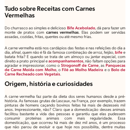
Tudo sobre Receitas com Carnes
Vermelhas
Do churrasco ao simples e delicioso
Bife Acebolado
, dá para fazer um
monte de pratos com
carnes
vermelhas
. Elas podem ser servidas
assadas, cozidas, fritas, quentes ou até mesmo frias.
A carne vermelha está nos cardápios das festas e nas refeições do dia a
dia, afinal, quem não é fã da famosa combinação de arroz, feijão,
bife
e
batata frita? E quando se trata de um almoço ou jantar especial, com
direito a prato principal e
acompanhamentos
, não faltam opções para
agradar e impressionar, como o
Strogonoff de Carne
, as
Panquecas
de Carne Moída com Molho
, o
Filé ao Molho Madeira
e o
Bolo de
Carne Recheado com Vegetais
.
Origem, história e curiosidades
A carne vermelha faz parte da dieta dos seres humanos desde a pré-
história. As famosas grutas de Lascaux, na França, por exemplo, trazem
pinturas de homens caçando bovinos feitas há mais de dezesseis mil
anos. Impressionante, não? Claro que a domesticação desses animais
facilitou bastante a vida das pessoas e garantiu que elas pudessem
consumir proteínas animais com mais regularidade. Essa
domesticação, que ocorreu há mais de dez mil anos, é um processo
que não parou de evoluir e que hoje nos possibilita, dentre muitas