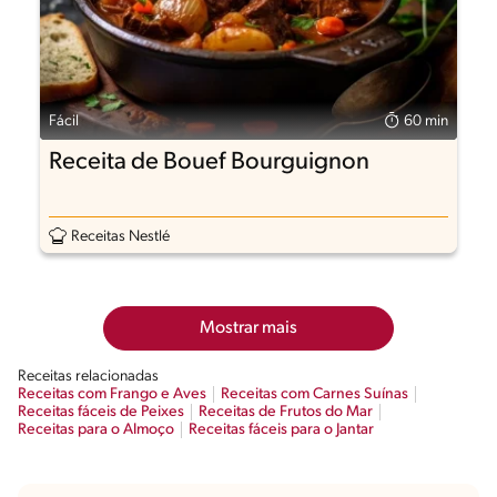
Fácil
60 min
Receita de Bouef Bourguignon
Receitas Nestlé
Mostrar mais
Receitas relacionadas
Receitas com Frango e Aves
Receitas com Carnes Suínas
Receitas fáceis de Peixes
Receitas de Frutos do Mar
Receitas para o Almoço
Receitas fáceis para o Jantar