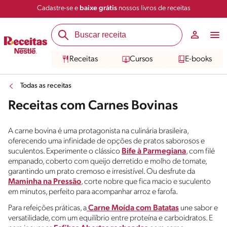
Cadastre-se e
baixe grátis
nossos livros de receitas
Receitas
Cursos
E-books
Todas as receitas
Receitas com Carnes Bovinas
A carne bovina é uma protagonista na culinária brasileira,
oferecendo uma infinidade de opções de pratos saborosos e
suculentos. Experimente o clássico
Bife à Parmegiana
, com filé
empanado, coberto com queijo derretido e molho de tomate,
garantindo um prato cremoso e irresistível. Ou desfrute da
Maminha na Pressão
, corte nobre que fica macio e suculento
em minutos, perfeito para acompanhar arroz e farofa.
Para refeições práticas, a
Carne Moída com Batatas
une sabor e
versatilidade, com um equilíbrio entre proteína e carboidratos. E