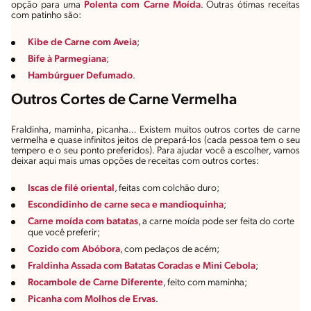
opção para uma
Polenta com Carne Moída
. Outras ótimas receitas
com patinho são:
Kibe de Carne com Aveia
;
Bife à Parmegiana
;
Hambúrguer Defumado
.
Outros Cortes de Carne Vermelha
Fraldinha, maminha, picanha… Existem muitos outros cortes de carne
vermelha e quase infinitos jeitos de prepará-los (cada pessoa tem o seu
tempero e o seu ponto preferidos). Para ajudar você a escolher, vamos
deixar aqui mais umas opções de receitas com outros cortes:
Iscas de filé oriental
, feitas com colchão duro;
Escondidinho de carne seca e mandioquinha
;
Carne moída com batatas
, a carne moída pode ser feita do corte
que você preferir;
Cozido com Abóbora
, com pedaços de acém;
Fraldinha Assada com Batatas Coradas e Mini Cebola
;
Rocambole de Carne Diferente
, feito com maminha;
Picanha com Molhos de Ervas
.