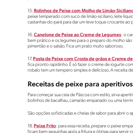
15.
Rolinhos de Peixe com Molho de Limão-Sicilian
peixe temperado com suco de limão-siciliano, leite líquido
castanhas-do-pará para dar um leve toque crocante ao p
16.
Canelone de Peixe ao Creme de Legumes
: o ca
bem prático e os legumes para o preparo do molho são a
pimentão e o salsão. Fica um prato muito saboroso.
17.
Posta de Peixe com Crosta de grãos e Creme de
fica pronto rapidinho. É só fazer o creme de iogurte co
robalo tem um tempero simples e delicioso. A receita de 
Receitas de peixe para aperitivos
Para começar sua ceia de Páscoa com estilo, sirva aperiti
bolinhos de bacalhau, camarão empanado ou uma terrin
São opções sofisticadas e cheias de sabor para abrir o a
18.
Peixe Frito
: para essa receita, prepare o peixe empa
ficam bem sequinhas após a fritura e ótimas para servir 