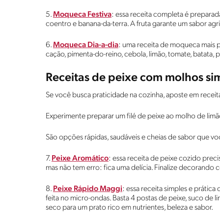
5.
Moqueca Festiva
: essa receita completa é prepar
coentro e banana-da-terra. A fruta garante um sabor ag
6.
Moqueca Dia-a-dia
: uma receita de moqueca mais pr
cação, pimenta-do-reino, cebola, limão, tomate, batata,
Receitas de peixe com molhos sim
Se você busca praticidade na cozinha, aposte em receit
Experimente preparar um filé de peixe ao molho de lim
São opções rápidas, saudáveis e cheias de sabor que v
7.
Peixe Aromático
: essa receita de peixe cozido prec
mas não tem erro: fica uma delícia. Finalize decorando 
8.
Peixe Rápido Maggi
: essa receita simples e prática
feita no micro-ondas. Basta 4 postas de peixe, suco de 
seco para um prato rico em nutrientes, beleza e sabor.