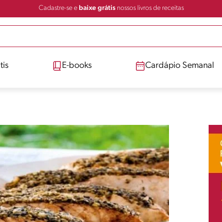
Cadastre-se e
baixe grátis
nossos livros de receitas
tis
E-books
Cardápio Semanal