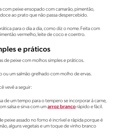
ada com peixe ensopado com camarão, pimentão,
ridoce ao prato que não passa despercebido.
ática para o dia a dia, como diz o nome. Feita com
 pimentão vermelho, leite de coco e coentro.
ples e práticos
as de peixe com molhos simples e práticos.
ão ou um salmão grelhado com molho de ervas.
ocê
ve
vê a seguir:
isa de um tempo para o tempero se incorporar à carne,
com salsa e sirva com um
arroz branco
rápido e fácil.
 de peixe assado no forno é incrível e rápida porque é
limão, alguns vegetais e um toque de vinho branco