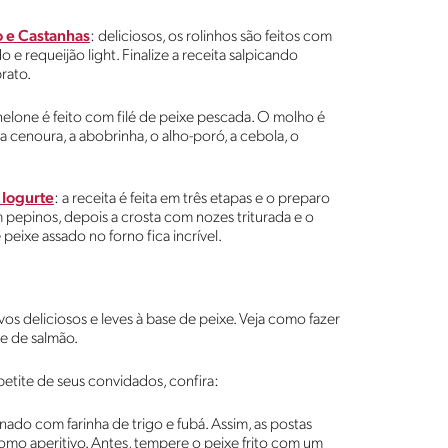
o e Castanhas
: deliciosos, os rolinhos são feitos com
 e requeijão light. Finalize a receita salpicando
rato.
nelone é feito com filé de peixe pescada. O molho é
 cenoura, a abobrinha, o alho-poró, a cebola, o
 Iogurte
: a receita é feita em três etapas e o preparo
m pepinos, depois a crosta com nozes triturada e o
peixe assado no forno fica incrível.
vos deliciosos e leves à base de peixe. Veja como fazer
e de salmão.
petite de seus convidados, confira:
nado com farinha de trigo e fubá. Assim, as postas
como aperitivo. Antes, tempere o peixe frito com um