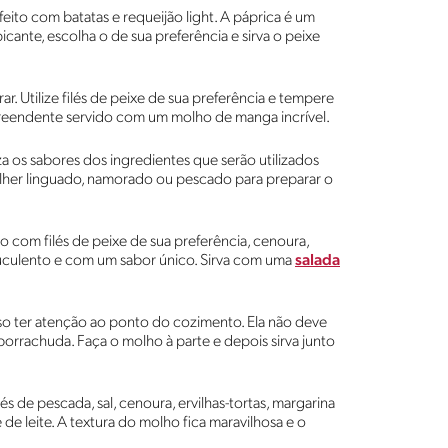
feito com batatas e requeijão light. A páprica é um
nte, escolha o de sua preferência e sirva o peixe
r. Utilize filés de peixe de sua preferência e tempere
rpreendente servido com um molho de manga incrível.
a os sabores dos ingredientes que serão utilizados
olher linguado, namorado ou pescado para preparar o
ito com filés de peixe de sua preferência, cenoura,
o suculento e com um sabor único. Sirva com uma
salada
ciso ter atenção ao ponto do cozimento. Ela não deve
borrachuda. Faça o molho à parte e depois sirva junto
ilés de pescada, sal, cenoura, ervilhas-tortas, margarina
me de leite. A textura do molho fica maravilhosa e o