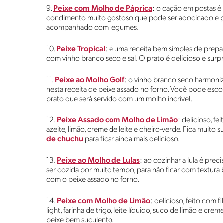
9.
Peixe com Molho de Páprica
: o cação em postas é 
condimento muito gostoso que pode ser adocicado e pica
acompanhado com legumes.
10.
Peixe Tropical
: é uma receita bem simples de prepara
com vinho branco seco e sal. O prato é delicioso e su
11.
Peixe ao Molho Golf
: o vinho branco seco harmoniz
nesta receita de peixe assado no forno. Você pode esc
prato que será servido com um molho incrível.
12.
Peixe Assado com Molho de Limão
: delicioso, fe
azeite, limão, creme de leite e cheiro-verde. Fica muit
de chuchu
para ficar ainda mais delicioso.
13.
Peixe ao Molho de Lulas
: ao cozinhar a lula é pre
ser cozida por muito tempo, para não ficar com textura 
com o peixe assado no forno.
14.
Peixe com Molho de Limão
: delicioso, feito com f
light, farinha de trigo, leite líquido, suco de limão e cre
peixe bem suculento.